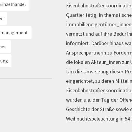
Einzelhandel
Eisenbahnstraßenkoordination
Quartier tätig. In thematisc
en
Immobilieneigentümer_innen,
enmanagement
vernetzt und auf ihre Bedürfn
informiert. Darüber hinaus wa
beit
Ansprechpartnerin zu Förderm
lung
die lokalen Akteur_innen zur
Um die Umsetzung dieser Proj
eingerichtet, zu deren Mittel
Eisenbahnstraßenkoordinatio
wurden u.a. der Tag der Offen
Geschichte der Straße sowie e
Weihnachtsbeleuchtung in 54