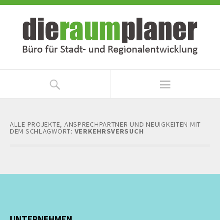
Zum
Zur
Inhalt
Navigation
springen
springen
ALLE PROJEKTE, ANSPRECHPARTNER UND NEUIGKEITEN MIT
DEM SCHLAGWORT:
VERKEHRSVERSUCH
UNTERNEHMEN