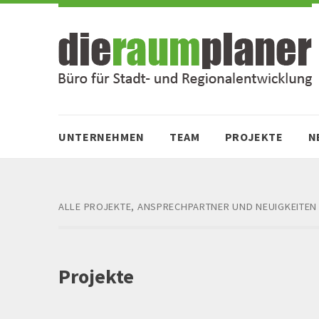
Zum
Zur
Inhalt
Navigation
springen
springen
UNTERNEHMEN
TEAM
PROJEKTE
N
ALLE PROJEKTE, ANSPRECHPARTNER UND NEUIGKEITEN
Projekte