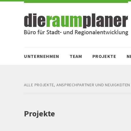
Zum
Zur
Inhalt
Navigation
springen
springen
UNTERNEHMEN
TEAM
PROJEKTE
N
ALLE PROJEKTE, ANSPRECHPARTNER UND NEUIGKEITEN
Projekte