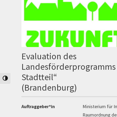
Evaluation des
Landesförderprogramms 
Stadtteil“
Umschalten auf hohe Kontraste
(Brandenburg)
Auftraggeber*in
Ministerium für I
Raumordnung des