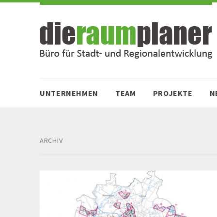
Zum
Zur
Inhalt
Navigation
springen
springen
UNTERNEHMEN
TEAM
PROJEKTE
N
ARCHIV