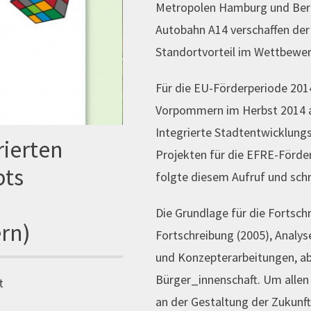
Metropolen Hamburg und Berli
Autobahn A14 verschaffen der
Standortvorteil im Wettbewerb
Für die EU-Förderperiode 201
Vorpommern im Herbst 2014 al
Integrierte Stadtentwicklung
rierten
Projekten für die EFRE-Förder
pts
folgte diesem Aufruf und schr
Die Grundlage für die Fortsch
rn)
Fortschreibung (2005), Analys
und Konzepterarbeitungen, abe
Bürger_innenschaft. Um allen
t
an der Gestaltung der Zukunft