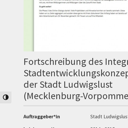
Fortschreibung des Integ
Stadtentwicklungskonze
der Stadt Ludwigslust
(Mecklenburg-Vorpomme
Umschalten auf hohe Kontraste
Auftraggeber*in
Stadt Ludwigslus