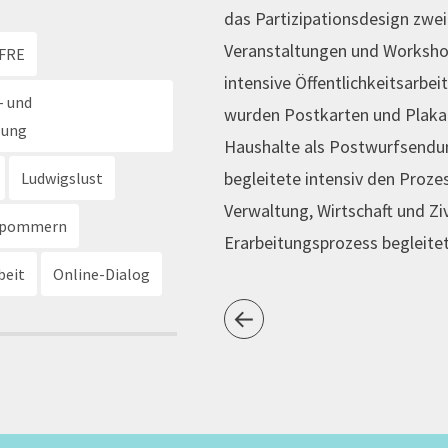
das Partizipationsdesign zwei
Veranstaltungen und Workshops
FRE
intensive Öffentlichkeitsarbei
- und
wurden Postkarten und Plakate
lung
Haushalte als Postwurfsendung
begleitete intensiv den Proz
Ludwigslust
Verwaltung, Wirtschaft und Ziv
rpommern
Erarbeitungsprozess begleite
beit
Online-Dialog